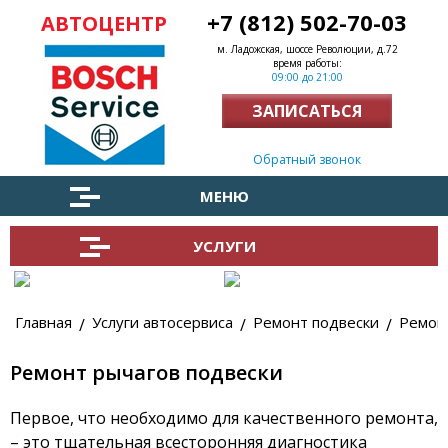
+7 (812) 502-70-03
АВТОЦЕНТР
м. Ладожская, шоссе Революции, д.72
время работы:
09:00 до 21:00
ЗАПИСАТЬСЯ
Заказать обратный звонок
МЕНЮ
УСЛУГИ
Главная
Услуги автосервиса
Ремонт подвески
Ремон
Ремонт рычагов подвески
Первое, что необходимо для качественного ремонта,
– это тщательная всесторонняя диагностика