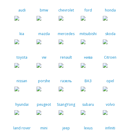
audi
bmw
chevrolet
ford
honda
kia
mazda
mercedes
mitsubishi
skoda
toyota
vw
renault
нива
Citroen
nissan
porshe
газель
ВАЗ
opel
hyundai
peugeot
SsangYong
subaru
volvo
land rover
mini
jeep
lexus
infiniti