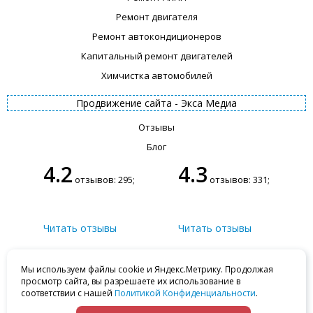
Ремонт двигателя
Ремонт автокондиционеров
Капитальный ремонт двигателей
Химчистка автомобилей
Продвижение сайта -
Экса Медиа
Отзывы
Блог
4.2
4.3
отзывов: 295;
отзывов: 331;
Читать отзывы
Читать отзывы
+7 (812) 502-70-03
Ваши замечания
Мойка
Мы используем файлы cookie и Яндекс.Метрику. Продолжая
+7 (812) 502-70-03
просмотр сайта, вы разрешаете их использование в
Сервис
Отдел запчастей
соответствии с нашей
Политикой Конфиденциальности
.
+7 (812) 502-70-03
+7 (812) 502-70-03