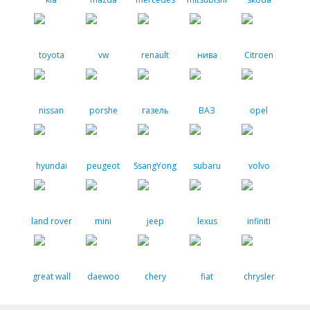
toyota
vw
renault
нива
Citroen
nissan
porshe
газель
ВАЗ
opel
hyundai
peugeot
SsangYong
subaru
volvo
land rover
mini
jeep
lexus
infiniti
great wall
daewoo
chery
fiat
chrysler