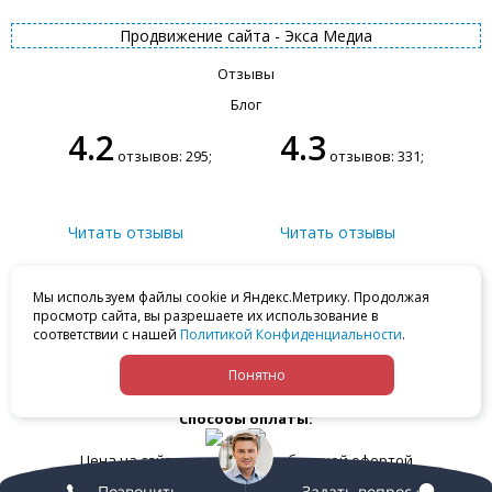
Продвижение сайта -
Экса Медиа
Отзывы
Блог
4.2
4.3
отзывов: 295;
отзывов: 331;
Читать отзывы
Читать отзывы
+7 (812) 502-70-03
Ваши замечания
Мойка
Мы используем файлы cookie и Яндекс.Метрику. Продолжая
+7 (812) 502-70-03
просмотр сайта, вы разрешаете их использование в
Сервис
Отдел запчастей
соответствии с нашей
Политикой Конфиденциальности
.
+7 (812) 502-70-03
+7 (812) 502-70-03
Понятно
Способы оплаты:
Цена на сайте не является публичной офертой
Позвонить
Задать вопрос